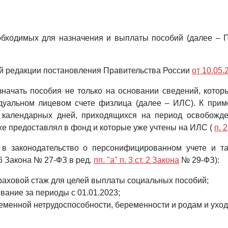
бходимых для назначения и выплаты пособий (далее – 
ой редакции постановления Правительства России
от 10.05
ачать пособия не только на основании сведений, котор
дуальном лицевом счете физлица (далее – ИЛС). К прим
е календарных дней, приходящихся на период освобожд
же предоставлял в фонд и которые уже учтены на ИЛС (
п. 2
в законодательство о персонифицированном учете и так
т. 6 Закона № 27-ФЗ в ред.
пп. "а" п. 3 ст. 2 Закона
№ 29-ФЗ):
траховой стаж для целей выплаты социальных пособий;
ание за периоды с 01.01.2023;
менной нетрудоспособности, беременности и родам и уход