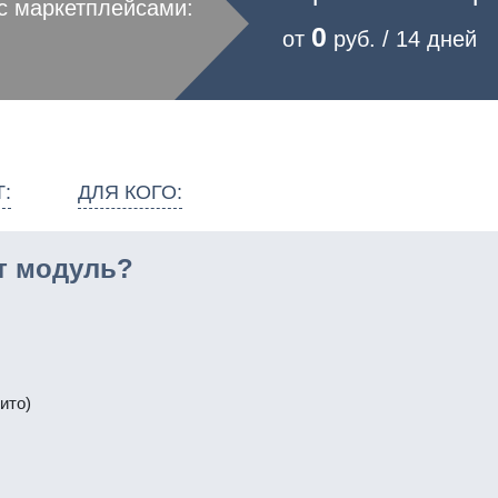
с маркетплейсами:
0
от
руб. / 14 дней
:
ДЛЯ КОГО:
т модуль?
ито)