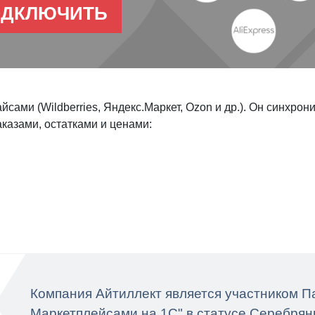
ОДКЛЮЧИТЬ
сами (Wildberries, Яндекс.Маркет, Ozon и др.). Он синхро
казами, остатками и ценами:
Компания Айтиллект является участником 
Маркетплейсами на 1С" в статусе Серебрян