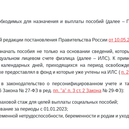
бходимых для назначения и выплаты пособий (далее – 
ой редакции постановления Правительства России
от 10.05
ачать пособия не только на основании сведений, котор
дуальном лицевом счете физлица (далее – ИЛС). К прим
е календарных дней, приходящихся на период освобожд
же предоставлял в фонд и которые уже учтены на ИЛС (
п. 2
в законодательство о персонифицированном учете и так
т. 6 Закона № 27-ФЗ в ред.
пп. "а" п. 3 ст. 2 Закона
№ 29-ФЗ):
траховой стаж для целей выплаты социальных пособий;
ание за периоды с 01.01.2023;
менной нетрудоспособности, беременности и родам и уход