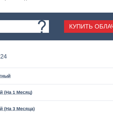
КУПИТЬ ОБЛА
с24
атный
 (На 1 Месяц)
 (На 3 Месяца)