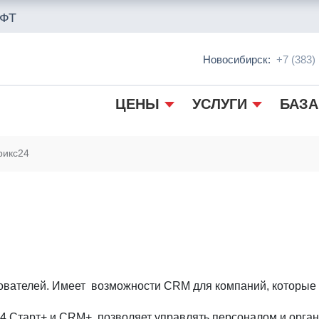
ФТ
Новосибирск:
+7 (383)
 управления бизнесом. Это продукт, который распространя
тала и обновление продукта осуществляется силами разраб
ЦЕНЫ
УСЛУГИ
БАЗА
 для организации работы отдела продаж, а также предусма
ет координировать и контролировать сотрудников, отслеж
рикс24
ионал и автоматизация системных процессов, удаленный 
ный план, не требующих развертывания портала и аренды м
удников, а приобрести лицензию или провести настройку по
зователей. Имеет возможности CRM для компаний, которые
 Старт+ и CRM+, позволяет управлять персоналом и орган