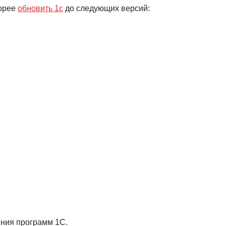
корее
обновить 1с
до следующих версий:
ения программ 1С.