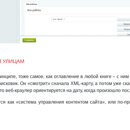
М УЛИЦАМ
ринципе, тоже самое, как оглавление в любой книге – с ни
оисковик. Он «смотрит» сначала XML-карту, а потом уже с
то веб-краулер ориентируется на дату, когда произошло по
тся как «система управления контентом сайта», или по-п