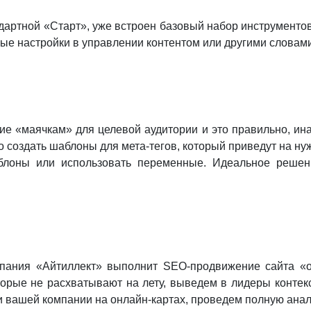
ндартной «Старт», уже встроен базовый набор инструменто
ые настройки в управлении контентом или другими словами
е «маячкам» для целевой аудитории и это правильно, ин
 создать шаблоны для мета-тегов, который приведут на н
аблоны или использовать переменные. Идеальное решени
мпания «Айтиллект» выполнит SEO-продвижение сайта «о
оторые не расхватывают на лету, выведем в лидеры конте
ки вашей компании на онлайн-картах, проведем полную ана