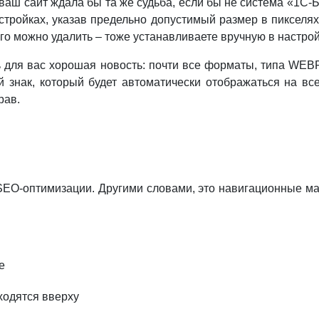
 ваш сайт ждала бы та же судьба, если бы не система «1С-
тройках, указав предельно допустимый размер в пикселях,
го можно удалить – тоже устанавливаете вручную в настрой
 для вас хорошая новость: почти все форматы, типа WEB
й знак, который будет автоматически отображаться на вс
 прав.
EO-оптимизации. Другими словами, это навигационные мая
е
ходятся вверху