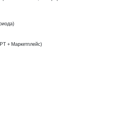
риода)
GPT + Маркетплейс)